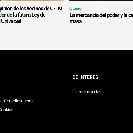
pinión de los vecinos de C-LM
Opinión
dor de la futura Ley de
La mercancía del poder y la c
 Universal
masa
DE INTERÉS
s
Últimas noticias
 enTomelloso.com
Cookies