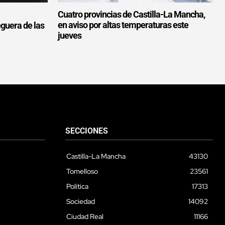
Cuatro provincias de Castilla-La Mancha,
en aviso por altas temperaturas este
eguera de las
jueves
SECCIONES
Castilla-La Mancha
43130
Tomelloso
23561
Política
17313
Sociedad
14092
Ciudad Real
11166