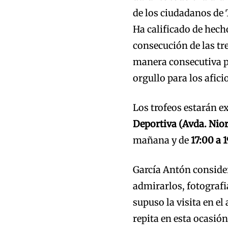
de los ciudadanos de
Ha calificado de hecho
consecución de las tr
manera consecutiva po
orgullo para los afic
Los trofeos estarán e
Deportiva (Avda. Nior
mañana y de
17:00 a 
García Antón consider
admirarlos, fotografia
supuso la visita en e
repita en esta ocasió