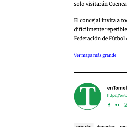
solo visitarán Cuenca
El concejal invita a t
difícilmente repetibl
Federación de Fútbol 
Ver mapa más grande
enTomel
https://en
deportes
mu
más de: