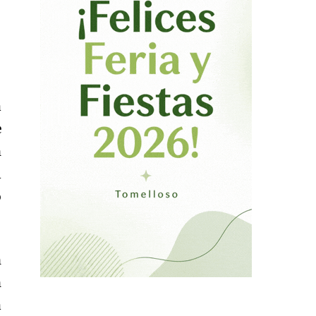
a
e
n
l
o
n
n
a