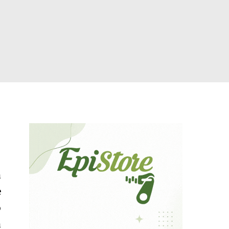
a
e
o
a