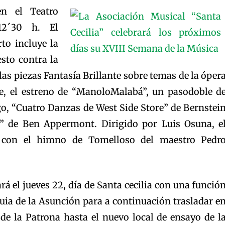
en el Teatro
12´30 h. El
to incluye la
esto contra la
las piezas Fantasía Brillante sobre temas de la óper
e, el estreno de “ManoloMalabá”, un pasodoble d
o, “Cuatro Danzas de West Side Store” de Bernstei
e” de Ben Appermont. Dirigido por Luis Osuna, e
rá con el himno de Tomelloso del maestro Pedr
rá el jueves 22, día de Santa cecilia con una funció
quia de la Asunción para a continuación trasladar e
de la Patrona hasta el nuevo local de ensayo de l