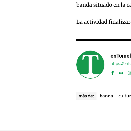
banda situado en la c
La actividad finaliza
enTomel
https://en
banda
cultu
más de: