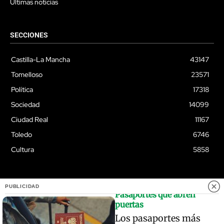
Últimas noticias
SECCIONES
Castilla-La Mancha
43147
Tomelloso
23571
Política
17318
Sociedad
14099
Ciudad Real
11167
Toledo
6746
Cultura
5858
PUBLICIDAD
Pasaportes que abren
© Quixoteus
puertas
Los pasaportes más