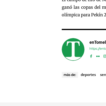
ganó las copas del m
olímpica para Pekín 
enTomel
https://en
deportes
ser
más de: