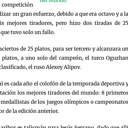
a competición
lizar un gran esfuerzo, debido a que era octavo y a l
eis mejores tiradores, pero hizo dos tiradas de 2
 que tuvo solo un fallo.
 aciertos de 25 platos, para ser tercero y alcanzara u
 platos, a uno solo del campeón, el turco Oguzha
lasificado, el ruso Alexey Alipov.
 es cada año el colofón de la temporada deportiva 
vitación los mejores tiradores del mundo: 8 primero
 medallistas de los juegos olímpicos o campeonato
r de la edición anterior.
aribor es talismán para Jesús Serrano, dado que all