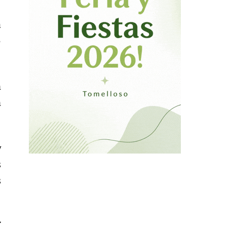
a
5
n
n
y
s
s
í