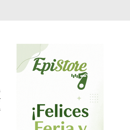
a
r
n