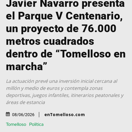
Javier Navarro presenta
el Parque V Centenario,
un proyecto de 76.000
metros cuadrados
dentro de “Tomelloso en
marcha”
La actuación prevé una inversión inicial cercana al
millón y medio de euros y contempla zonas
deportivas, juegos infantiles, itinerarios peatonales y
áreas de estancia
enTomelloso.com
08/06/2026
Tomelloso
Política