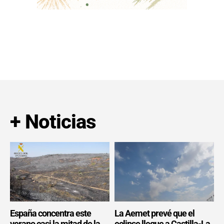
+ Noticias
España concentra este
La Aemet prevé que el
verano casi la mitad de la
eclipse llegue a Castilla-La