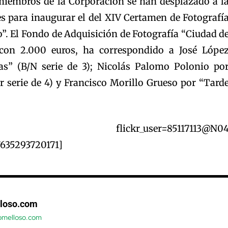
miembros de la Corporación se han desplazado a l
es para inaugurar el del XIV Certamen de Fotografí
”. El Fondo de Adquisición de Fotografía “Ciudad d
con 2.000 euros, ha correspondido a José Lópe
as” (B/N serie de 3); Nicolás Palomo Polonio po
r serie de 4) y Francisco Morillo Grueso por “Tard
age_grid flickr_user=85117113@N0
7635293720171]
loso.com
tomelloso.com