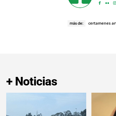
certamenes art
más de:
+ Noticias