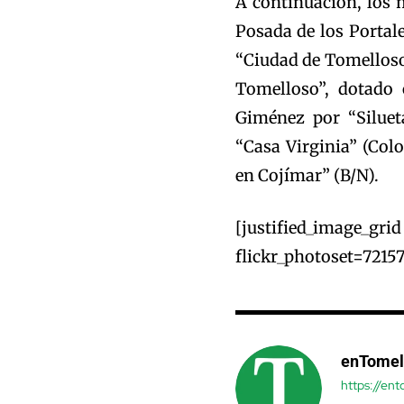
A continuación, los 
Posada de los Portal
“Ciudad de Tomelloso
Tomelloso”, dotado 
Giménez por “Siluet
“Casa Virginia” (Colo
en Cojímar” (B/N).
[justified_im
flickr_photoset=7215
enTomel
https://en