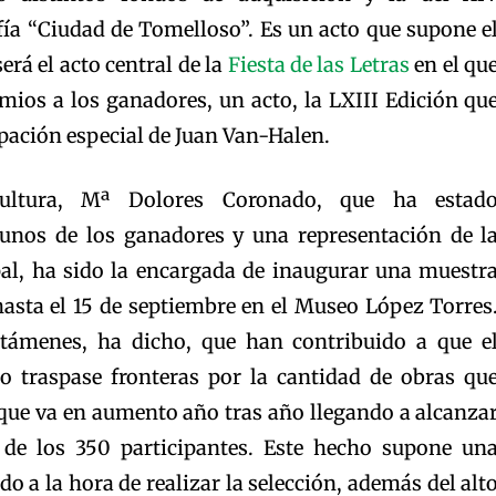
ía “Ciudad de Tomelloso”. Es un acto que supone e
erá el acto central de la
Fiesta de las Letras
en el qu
mios a los ganadores, un acto, la LXIII Edición qu
ipación especial de Juan Van-Halen.
ultura, Mª Dolores Coronado, que ha estad
nos de los ganadores y una representación de l
al, ha sido la encargada de inaugurar una muestr
hasta el 15 de septiembre en el Museo López Torres
rtámenes, ha dicho, que han contribuido a que e
 traspase fronteras por la cantidad de obras qu
 que va en aumento año tras año llegando a alcanza
a de los 350 participantes. Este hecho supone un
ado a la hora de realizar la selección, además del alt