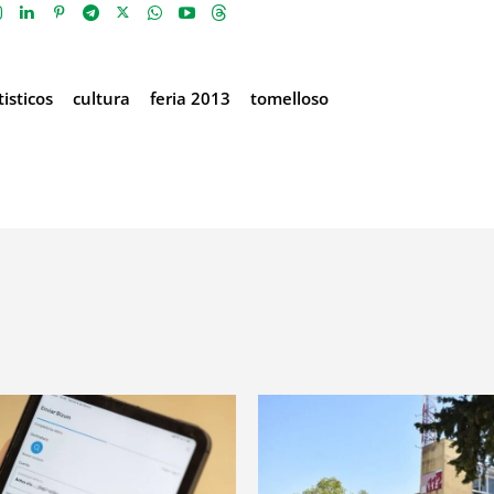
isticos
cultura
feria 2013
tomelloso