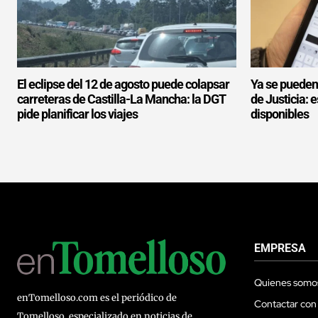
El eclipse del 12 de agosto puede colapsar
Ya se pueden
carreteras de Castilla-La Mancha: la DGT
de Justicia: 
pide planificar los viajes
disponibles
EMPRESA
Quienes somo
enTomelloso.com es el periódico de
Contactar con
Tomelloso, especializado en noticias de