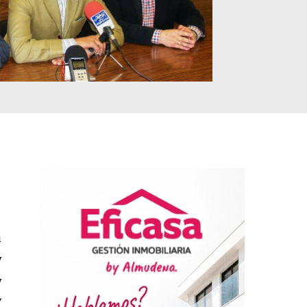
a
y
y
V