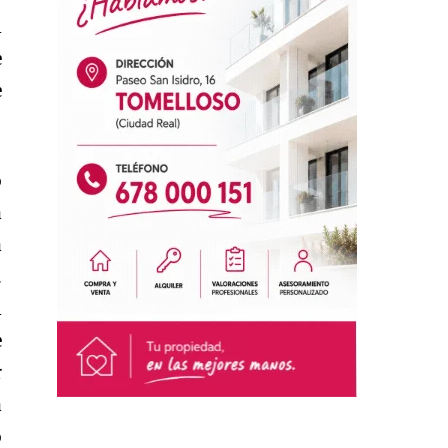
l
e
e
o
a
a
.
l
e
r
a
o