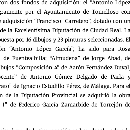
con dos fondos de adquisición: el “Antonio Lópe
egramente por el Ayuntamiento de Tomelloso co
e adquisición “Francisco Carretero”, dotado con u
de la Excelentísima Diputación de Ciudad Real. L
esta por 16 dibujos y 23 pinturas seleccionadas. E
ón “Antonio López García”, ha sido para Ros
 de Fuentealbilla; “Almudena” de Jorge Abad, d
dibujos “Composición 4” de Aarón Fernández Duval
escente” de Antonio Gómez Delgado de Parla 
rato” de Ignacio Estudillo Pérez, de Málaga. Para e
n de la Diputación Provincial se adquirió la obr
l I” de Federico García Zamarbide de Torrejón d