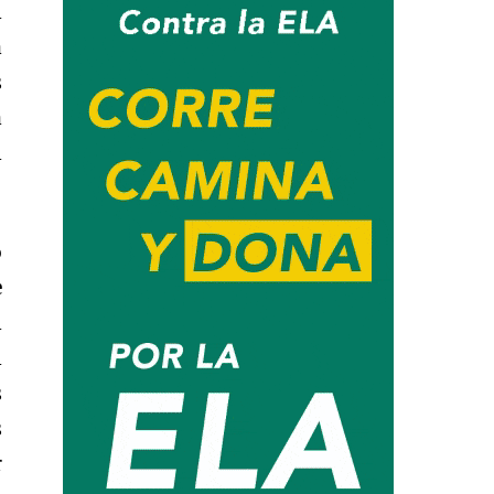
l
a
s
a
l
o
e
l
l
s
s
r