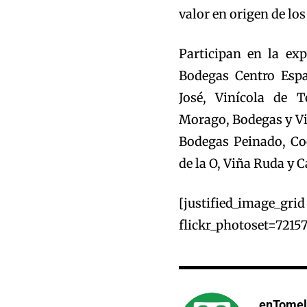
valor en origen de lo
Participan en la ex
Bodegas Centro Espa
José, Vinícola de T
Morago, Bodegas y Vi
Bodegas Peinado, Co
de la O, Viña Ruda y
[justified_im
flickr_photoset=7215
enTomel