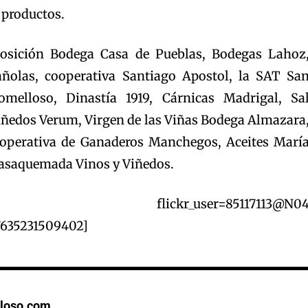
s productos.
posición Bodega Casa de Pueblas, Bodegas Lahoz
ñolas, cooperativa Santiago Apostol, la SAT Sa
omelloso, Dinastía 1919, Cárnicas Madrigal, Sa
ñedos Verum, Virgen de las Viñas Bodega Almazara
operativa de Ganaderos Manchegos, Aceites Marí
 Casaquemada Vinos y Viñedos.
age_grid flickr_user=85117113@N0
7635231509402]
loso.com