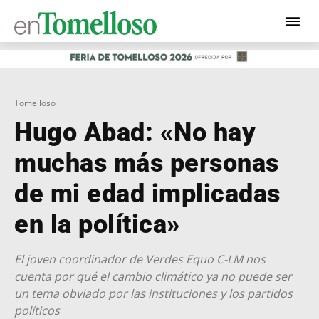
Tomelloso
Hugo Abad: «No hay
muchas más personas
de mi edad implicadas
en la política»
El joven coordinador de Verdes Equo C-LM nos
cuenta por qué el cambio climático ya no puede ser
un tema obviado por las instituciones y los partidos
políticos