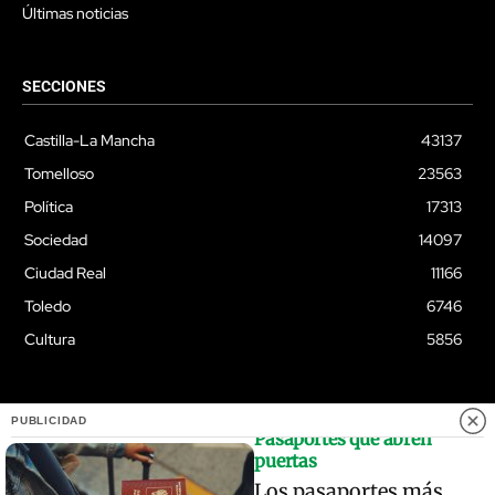
Últimas noticias
SECCIONES
Castilla-La Mancha
43137
Tomelloso
23563
Política
17313
Sociedad
14097
Ciudad Real
11166
Toledo
6746
Cultura
5856
PUBLICIDAD
Pasaportes que abren
© Quixoteus
puertas
Los pasaportes más