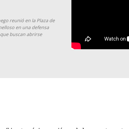
hego reunió en la Plaza de
melloso en una defensa
 que buscan abrirse