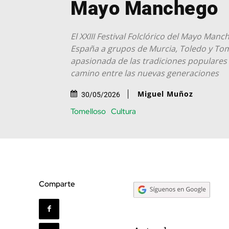
Mayo Manchego
El XXIII Festival Folclórico del Mayo Manc
España a grupos de Murcia, Toledo y To
apasionada de las tradiciones populares
camino entre las nuevas generaciones
Miguel Muñoz
30/05/2026
Tomelloso
Cultura
Comparte