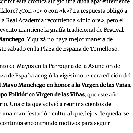
cribir esta crónica surgió una duda aparentemente
folklore? ¿Con «c» o con «k»? La respuesta obligó a
La Real Academia recomienda «folclore», pero el
 evento mantiene la grafía tradicional de
Festival
 Manchego
. Y quizá no haya mejor manera de
este sábado en la Plaza de España de Tomelloso.
anto de Mayos en la Parroquia de la Asunción de
aza de España acogió la vigésimo tercera edición del
el Mayo Manchego en honor a la Virgen de las Viñas
,
po Folklórico Virgen de las Viñas
, que este año
rio. Una cita que volvió a reunir a cientos de
 una manifestación cultural que, lejos de quedarse
, continúa encontrando motivos para seguir