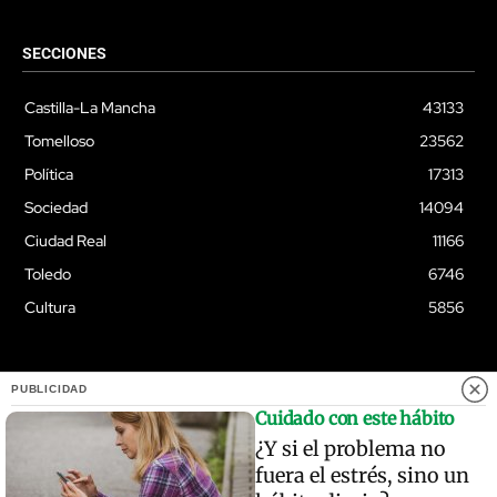
SECCIONES
Castilla-La Mancha
43133
Tomelloso
23562
Política
17313
Sociedad
14094
Ciudad Real
11166
Toledo
6746
Cultura
5856
PUBLICIDAD
© Quixoteus
Cuidado con este hábito
¿Y si el problema no
fuera el estrés, sino un