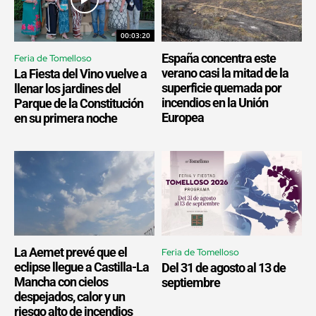
00:03:20
España concentra este
Feria de Tomelloso
verano casi la mitad de la
La Fiesta del Vino vuelve a
superficie quemada por
llenar los jardines del
incendios en la Unión
Parque de la Constitución
Europea
en su primera noche
La Aemet prevé que el
Feria de Tomelloso
eclipse llegue a Castilla-La
Del 31 de agosto al 13 de
Mancha con cielos
septiembre
despejados, calor y un
riesgo alto de incendios