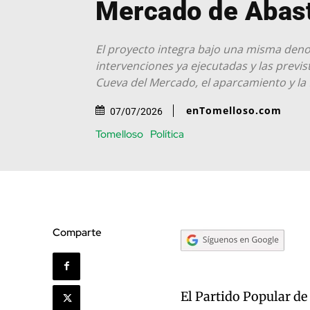
Mercado de Abas
El proyecto integra bajo una misma den
intervenciones ya ejecutadas y las previs
Cueva del Mercado, el aparcamiento y la f
enTomelloso.com
07/07/2026
Tomelloso
Política
Comparte
El Partido Popular de