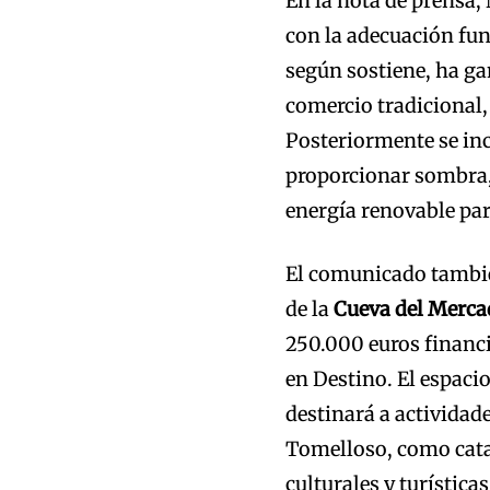
En la nota de prensa
con la adecuación fun
según sostiene, ha ga
comercio tradicional,
Posteriormente se inc
proporcionar sombra, 
energía renovable para
El comunicado tambié
de la
Cueva del Merca
250.000 euros financi
en Destino. El espaci
destinará a actividad
Tomelloso, como cata
culturales y turísticas