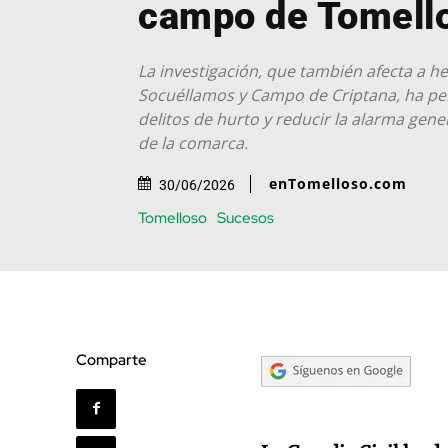
campo de Tomell
La investigación, que también afecta a h
Socuéllamos y Campo de Criptana, ha pe
delitos de hurto y reducir la alarma gene
de la comarca.
enTomelloso.com
30/06/2026
Tomelloso
Sucesos
Comparte