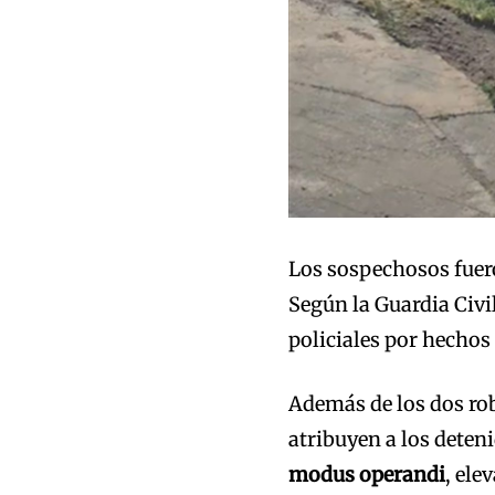
Los sospechosos fuero
Según la Guardia Civ
policiales por hechos
Además de los dos rob
atribuyen a los deten
modus operandi
, ele