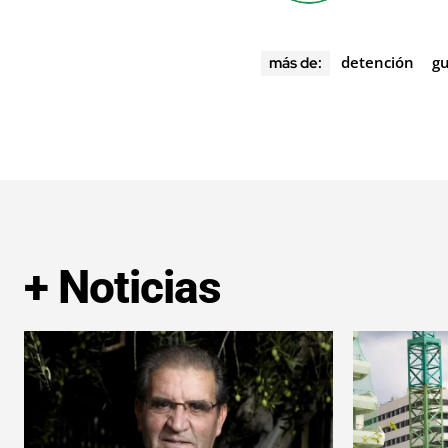
detención
gu
más de:
+ Noticias