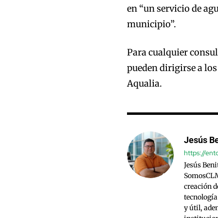
en “un servicio de ag
municipio”.
Para cualquier consult
pueden dirigirse a los
Aqualia.
Jesús Be
https://en
Jesús Beni
SomosCLM.
creación d
tecnología
y útil, ad