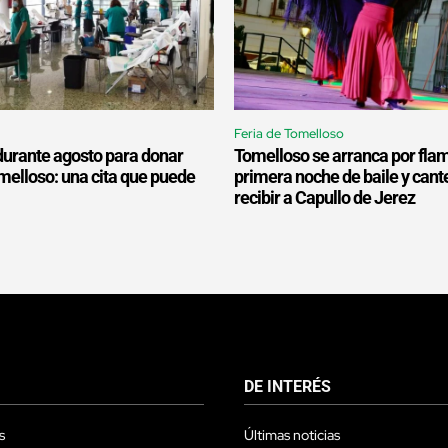
Feria de Tomelloso
durante agosto para donar
Tomelloso se arranca por fla
melloso: una cita que puede
primera noche de baile y cant
recibir a Capullo de Jerez
DE INTERÉS
s
Últimas noticias