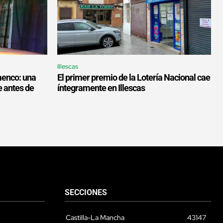
Illescas
menco: una
El primer premio de la Lotería Nacional cae
e antes de
íntegramente en Illescas
SECCIONES
Castilla-La Mancha
43147