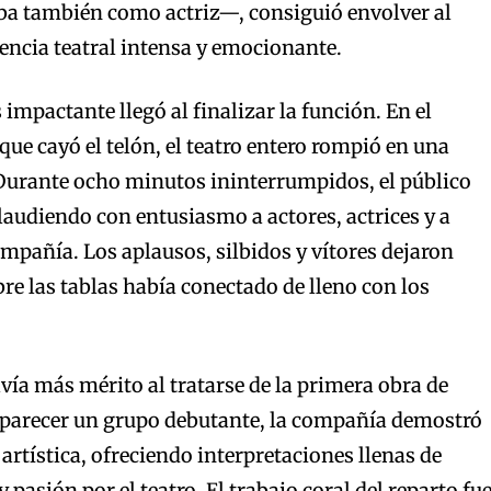
a también como actriz—, consiguió envolver al
encia teatral intensa y emocionante.
mpactante llegó al finalizar la función. En el
que cayó el telón, el teatro entero rompió en una
Durante ocho minutos ininterrumpidos, el público
audiendo con entusiasmo a actores, actrices y a
ompañía. Los aplausos, silbidos y vítores dejaron
bre las tablas había conectado de lleno con los
avía más mérito al tratarse de la primera obra de
e parecer un grupo debutante, la compañía demostró
tística, ofreciendo interpretaciones llenas de
y pasión por el teatro. El trabajo coral del reparto fu