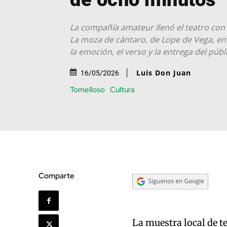
La compañía amateur llenó el teatro con
La moza de cántaro, de Lope de Vega, e
la emoción, el verso y la entrega del públ
Luis Don Juan
16/05/2026
Tomelloso
Cultura
Comparte
La muestra local de t