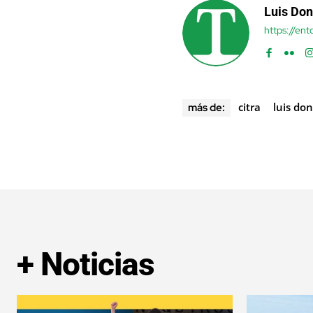
Luis Don
https://en
citra
luis do
más de:
+ Noticias