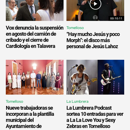
00:10:11
Vox denuncia la suspensión
Tomelloso
en agosto del camión de
“Hay mucho Jesús y poco
cribado y el cierre de
Morph”: el disco más
Cardiología en Talavera
personal de Jesús Lahoz
Tomelloso
La Lumbrera
Nueve trabajadoras se
La Lumbrera Podcast
incorporan a la plantilla
sortea 10 entradas para ver
municipal del
a La La Love You y Sexy
Ayuntamiento de
Zebras en Tomelloso