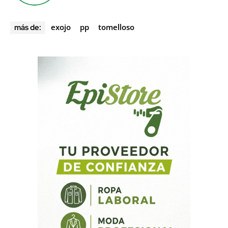
exojo
pp
tomelloso
más de: