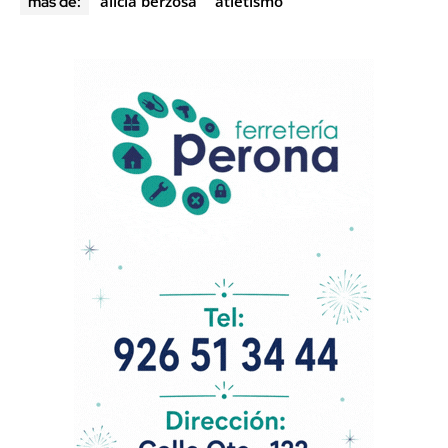
alicia berzosa
atletismo
más de: