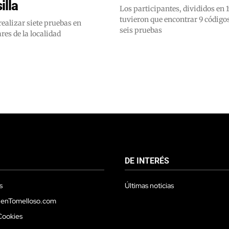
lla
Los participantes, divididos en 
tuvieron que encontrar 9 códigos
ealizar siete pruebas en
seis pruebas
res de la localidad
DE INTERÉS
s
Últimas noticias
 enTomelloso.com
Cookies