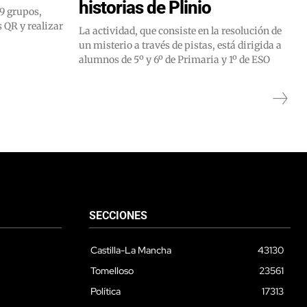
historias de Plinio
19 grupos,
 QR y realizar
La actividad, que consiste en la resolución de
un misterio a través de pistas, está dirigida a
alumnos de 5º y 6º de Primaria y 1º de ESO
SECCIONES
Castilla-La Mancha
43130
Tomelloso
23561
Política
17313