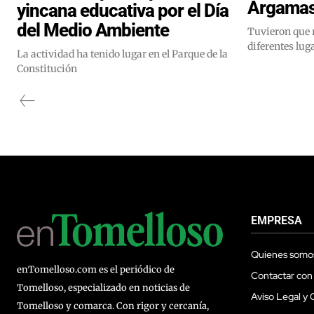
Argamasi
yincana educativa por el Día
del Medio Ambiente
Tuvieron que r
diferentes luga
La actividad ha tenido lugar en el Parque de la
Constitución
EMPRESA
Quienes somo
enTomelloso.com es el periódico de
Contactar con
Tomelloso, especializado en noticias de
Aviso Legal y 
Tomelloso y comarca. Con rigor y cercanía,