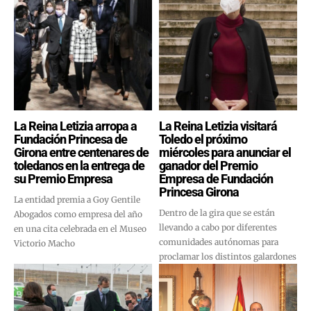
La Reina Letizia arropa a
La Reina Letizia visitará
Fundación Princesa de
Toledo el próximo
Girona entre centenares de
miércoles para anunciar el
toledanos en la entrega de
ganador del Premio
su Premio Empresa
Empresa de Fundación
Princesa Girona
La entidad premia a Goy Gentile
Dentro de la gira que se están
Abogados como empresa del año
llevando a cabo por diferentes
en una cita celebrada en el Museo
comunidades autónomas para
Victorio Macho
proclamar los distintos galardones