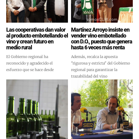
Las cooperativas dan valor
Martínez Arroyo insiste en
al producto embotellando el
vender vino embotellado
vino y crean futuro en
con D.O., puesto que genera
medio rural
hasta 6 veces más renta
El Gobierno regional ha
Además, recalca la apuesta
reconocido y agradecido el
"rigurosa y estricta" del Gobierno
esfuerzo que se hace desde
regional para garantizar la
trazabilidad del vino