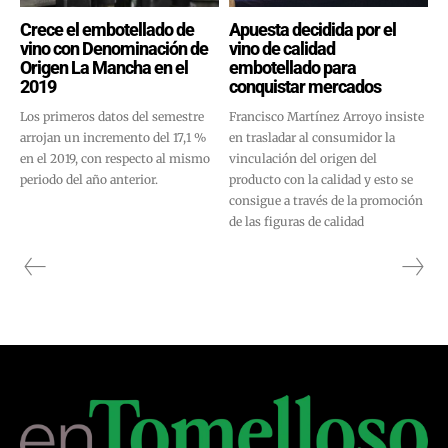
Crece el embotellado de
Apuesta decidida por el
vino con Denominación de
vino de calidad
Origen La Mancha en el
embotellado para
2019
conquistar mercados
Los primeros datos del semestre
Francisco Martínez Arroyo insiste
arrojan un incremento del 17,1 %
en trasladar al consumidor la
en el 2019, con respecto al mismo
vinculación del origen del
periodo del año anterior.
producto con la calidad y esto se
consigue a través de la promoción
de las figuras de calidad