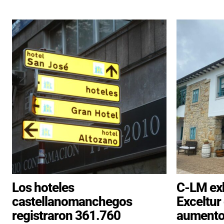
Los hoteles
C-LM exh
castellanomanchegos
Exceltur
registraron 361.760
aumento 