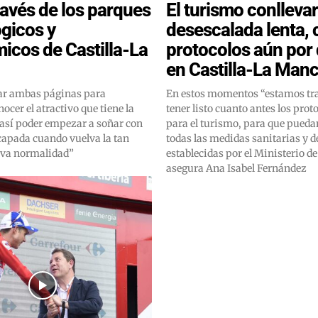
través de los parques
El turismo conlleva
gicos y
desescalada lenta,
icos de Castilla-La
protocolos aún por 
en Castilla-La Man
tar ambas páginas para
En estos momentos “estamos tr
ocer el atractivo que tiene la
tener listo cuanto antes los prot
así poder empezar a soñar con
para el turismo, para que pueda
capada cuando vuelva la tan
todas las medidas sanitarias y d
eva normalidad”
establecidas por el Ministerio d
asegura Ana Isabel Fernández