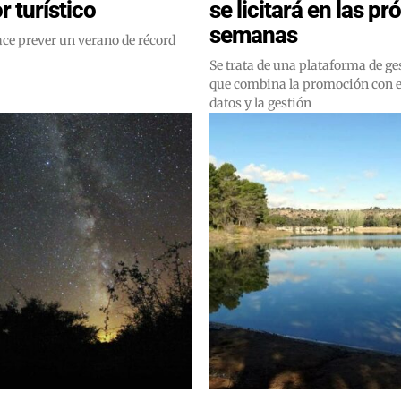
r turístico
se licitará en las p
semanas
ce prever un verano de récord
Se trata de una plataforma de ges
que combina la promoción con el
datos y la gestión