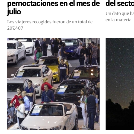
pernoctaciones en el mes de
del secto
julio
Un dato que ha
en la materia
Los viajeros recogidos fueron de un total de
207.407