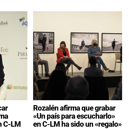
car
Rozalén afirma que grabar
rma
«Un país para escucharlo»
en C-LM
en C-LM ha sido un «regalo»