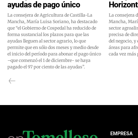
ayudas de pago único
Horizont
La consejera de Agricultura de Castilla-La
La consejera d
Mancha, María Luisa Soriano, ha destacado
Mancha, María
que “el Gobierno de Cospedal ha reducido de
sector agroali
forma sustancial los plazos para que las
precisa de dir
ayudas lleguen al sector agrario, lo que
del negocio, y
permite que en sólo dos meses y medio desde
áreas para afr
el inicio del período para abonar el pago único
cada vez más 
–que comenzó el 1 de diciembre- se haya
pagado el 97 por ciento de las ayudas”.
EMPRESA