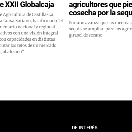
e XXII Globalcaja
agricultores que pi
cosecha por la sequ
e Agricultura de Castilla-La
 Luisa Soriano, ha afirmado “el
Soriano avanza que las medidas 
mentario nacional y regional
sequía se amplían para los agric
ectivos con una visión integral
girasol de secano
 con capacidades en distintas
ontar los retos de un mercado
globalizado”
DE INTERÉS