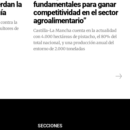
erdan la
fundamentales para ganar
ía
competitividad en el sector
agroalimentario”
contra la
ultores de
Castilla-La Mancha cuenta en la actualidad
con 4.000 hectáreas de pistacho, el 80% del
total nacional, y una producción anual del
entorno de 2.000 toneladas
SECCIONES