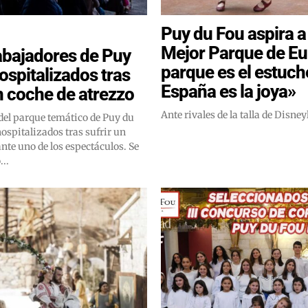
Puy du Fou aspira a 
Mejor Parque de Eu
abajadores de Puy
parque es el estuch
ospitalizados tras
España es la joya»
n coche de atrezzo
Ante rivales de la talla de Disne
del parque temático de Puy du
ospitalizados tras sufrir un
te uno de los espectáculos. Se
...