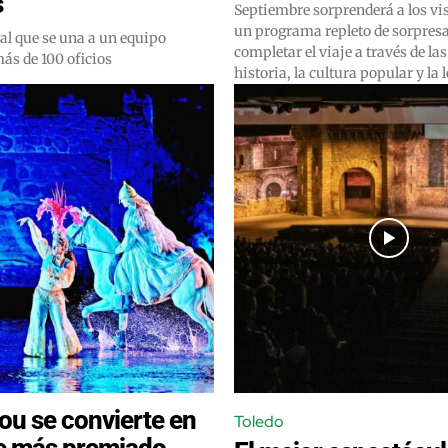
s
Septiembre sorprenderá a los vi
un programa repleto de sorpres
al que se una a un equipo
completar el viaje a través de la
ás de 100 oficios
historia, la cultura popular y la
ou se convierte en
Toledo
e más premiado