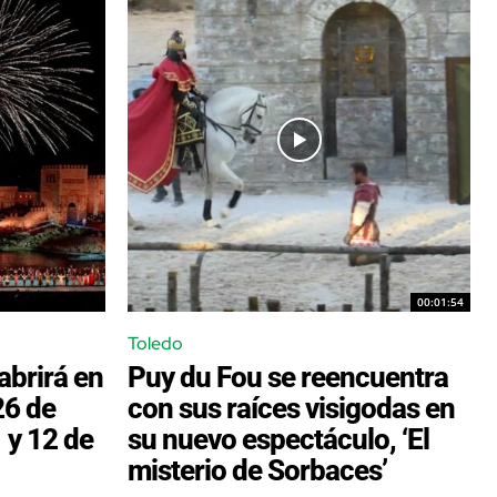
00:01:54
Toledo
abrirá en
Puy du Fou se reencuentra
26 de
con sus raíces visigodas en
1 y 12 de
su nuevo espectáculo, ‘El
misterio de Sorbaces’