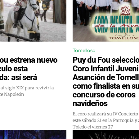
Tomelloso
ou estrena nuevo
Puy du Fou seleccio
ulo esta
Coro Infantil Juvenil
a: así será
Asunción de Tomel
como finalista en s
al siglo XIX para revivir la
concurso de coros
nte Napoleón
navideños
El coro realizará su IV Conciert
este sábado 21 en la Parroquia y
Toledo el viernes 27