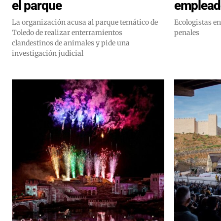
el parque
emplead
La organización acusa al parque temático de
Ecologistas e
Toledo de realizar enterramientos
penales
clandestinos de animales y pide una
investigación judicial