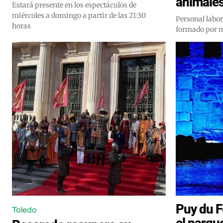
animale
Estará presente en los espectáculos de
miércoles a domingo a partir de las 21:30
Personal labor
horas
formado por m
Puy du F
Toledo
el parqu