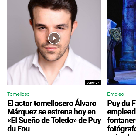
00:00:27
Tomelloso
Empleo
El actor tomellosero Álvaro
Puy du 
Márquez se estrena hoy en
empleado
«El Sueño de Toledo» de Puy
fontaner
du Fou
fotógraf