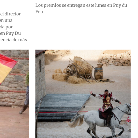
Los premios se entregan este lunes en Puy du
Fou
el director
 en una
da por
 en Puy Du
stencia de más