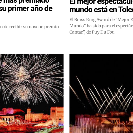
El mejor espectácul
su primer año de
mundo está en Tol
El Brass Ring Award de “Mejor E
Mundo” ha sido para el espectác
ba de recibir su noveno premio
Cantar”, de Puy Du Fou