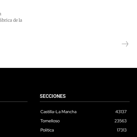
n
ábrica de la
SECCIONES
Castilla-La Mancha
43137
Tomelloso
23563
Política
17313