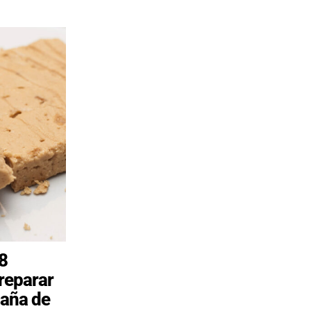
8
reparar
paña de