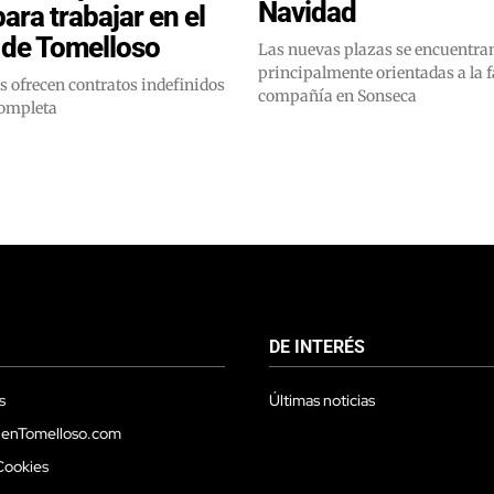
Navidad
ara trabajar en el
de Tomelloso
Las nuevas plazas se encuentra
principalmente orientadas a la f
 ofrecen contratos indefinidos
compañía en Sonseca
completa
DE INTERÉS
s
Últimas noticias
 enTomelloso.com
Cookies