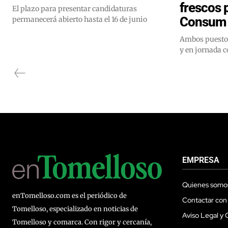
frescos p
El plazo para presentar candidaturas
Consum 
permanecerá abierto hasta el 16 de junio
Ambos puestos
y en jornada 
EMPRESA
Quienes somo
enTomelloso.com es el periódico de
Contactar con
Tomelloso, especializado en noticias de
Aviso Legal y 
Tomelloso y comarca. Con rigor y cercanía,