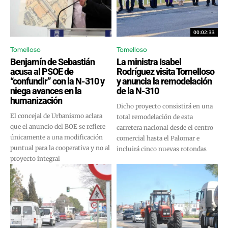
00:02:33
Tomelloso
Tomelloso
Benjamín de Sebastián
La ministra Isabel
acusa al PSOE de
Rodríguez visita Tomelloso
“confundir” con la N-310 y
y anuncia la remodelación
niega avances en la
de la N-310
humanización
Dicho proyecto consistirá en una
El concejal de Urbanismo aclara
total remodelación de esta
que el anuncio del BOE se refiere
carretera nacional desde el centro
únicamente a una modificación
comercial hasta el Palomar e
puntual para la cooperativa y no al
incluirá cinco nuevas rotondas
proyecto integral