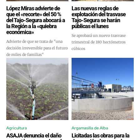
López Miras advierte de
Las nuevas reglas de
que el «recorte» del 50 %
explotación del trasvase
del Tajo-Segura abocará a
Tajo-Segura se harán
la Región a la «quiebra
públicas el lunes
económica»
Se aprobará un nuevo trasvase
Advierte de que se trata de "una
trimestral de 180 hectómetros
decisión irreversible para el futuro
cúbicos
de miles de familias"
Agricultura
Argamasilla de Alba
ASAJA denuncia el daño
Licitadas las obras para la