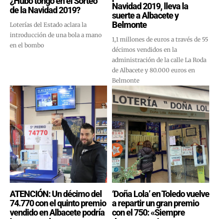
¿Hubo tongo en el Sorteo
Navidad 2019, lleva la
de la Navidad 2019?
suerte a Albacete y
Belmonte
Loterías del Estado aclara la
introducción de una bola a mano
1,1 millones de euros a través de 55
en el bombo
décimos vendidos en la
administración de la calle La Roda
de Albacete y 80.000 euros en
Belmonte
ATENCIÓN: Un décimo del
‘Doña Lola’ en Toledo vuelve
74.770 con el quinto premio
a repartir un gran premio
vendido en Albacete podría
con el 750: «Siempre