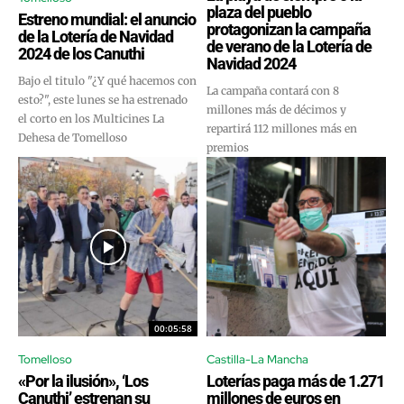
plaza del pueblo
Estreno mundial: el anuncio
protagonizan la campaña
de la Lotería de Navidad
de verano de la Lotería de
2024 de los Canuthi
Navidad 2024
Bajo el titulo "¿Y qué hacemos con
La campaña contará con 8
esto?", este lunes se ha estrenado
millones más de décimos y
el corto en los Multicines La
repartirá 112 millones más en
Dehesa de Tomelloso
premios
00:05:58
Tomelloso
Castilla-La Mancha
«Por la ilusión», ‘Los
Loterías paga más de 1.271
Canuthi’ estrenan su
millones de euros en