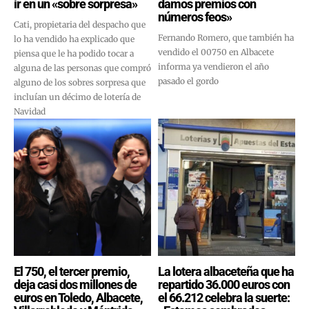
ir en un «sobre sorpresa»
damos premios con
números feos»
Cati, propietaria del despacho que
Fernando Romero, que también ha
lo ha vendido ha explicado que
vendido el 00750 en Albacete
piensa que le ha podido tocar a
informa ya vendieron el año
alguna de las personas que compró
pasado el gordo
alguno de los sobres sorpresa que
incluían un décimo de lotería de
Navidad
El 750, el tercer premio,
La lotera albaceteña que ha
deja casi dos millones de
repartido 36.000 euros con
euros en Toledo, Albacete,
el 66.212 celebra la suerte: