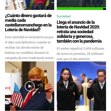
¿Cuánto dinero gastará de
Sociedad
media cada
Llega el anuncio de la
castellanomanchego en la
lotería de Navidad 2020:
Lotería de Navidad?
retrata una sociedad
solidaria y generosa,
Esta cantidad es estimativa ya que
también con la pandemia
el dato será definitivo cuando se
reciban las devoluciones de
El sorteo repartirá 2.408 millones
boletos no vendidos durante la
de euros en premios, 28 millones
campaña de este tradicional sorteo
más que el año anterior