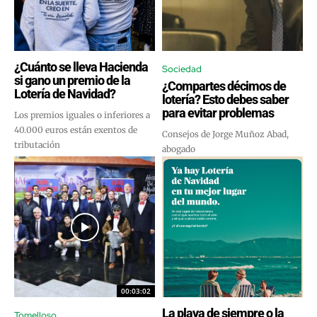
¿Cuánto se lleva Hacienda
Sociedad
si gano un premio de la
¿Compartes décimos de
Lotería de Navidad?
lotería? Esto debes saber
para evitar problemas
Los premios iguales o inferiores a
40.000 euros están exentos de
Consejos de Jorge Muñoz Abad,
tributación
abogado
00:03:02
La playa de siempre o la
Tomelloso