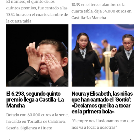
El número, el quinto de los
10.39 en el tercer alambre de la
quintos premios, fue cantado a las
cuarta tabla, deja 54.000 euros en
10.42 horas en el cuarto alambre de
Castilla-La Mancha
la cuarta tabla
El 6.293, segundo quinto
Noura y Elisabeth, las niñas
premio llega a Castilla-La
que han cantado el ‘Gordo’:
Mancha
«Decíamos que iba a tocar
en la primera bola»
Dotado con 60.000 euros a la serie,
"Siempre nos ilusionamos con que
ha caído en Torralba de Calatrava,
nos va a tocar a nosotras"
Seseña, Sigüenza y Huete