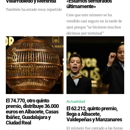
Villarrobledo y Méntrida
«Estamos sembrados
últimamente»
También ha estado muy repartido
Cree que este número se ha
vendido casi seguro en la tarde de
ayer porque "se hicieron muchos
décimos por terminal"
El 74.770, otro quinto
Actualidad
premio, distribuye 36.000
El 62.212, quinto premio,
euros en Albacete, Casas
llega a Albacete,
Ibáñez, Guadalajara y
Valdepeñas y Manzanares
Ciudad Real
El número fue cantado a las horas