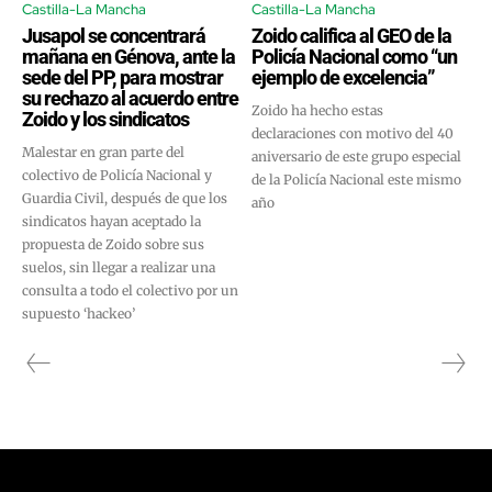
Castilla-La Mancha
Castilla-La Mancha
Jusapol se concentrará
Zoido califica al GEO de la
mañana en Génova, ante la
Policía Nacional como “un
sede del PP, para mostrar
ejemplo de excelencia”
su rechazo al acuerdo entre
Zoido ha hecho estas
Zoido y los sindicatos
declaraciones con motivo del 40
Malestar en gran parte del
aniversario de este grupo especial
colectivo de Policía Nacional y
de la Policía Nacional este mismo
Guardia Civil, después de que los
año
sindicatos hayan aceptado la
propuesta de Zoido sobre sus
suelos, sin llegar a realizar una
consulta a todo el colectivo por un
supuesto ‘hackeo’