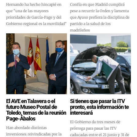
Hernando ha hecho hincapié en
Confía en que Madrid cumplirá
que "una de las mayores
pese a recurrir la Orden y lamenta
prioridades de García-Page y del
que Ayuso prefiera la disciplina de
Gobierno regional es la movilidad"
partido a la salud de los
madrileños
El AVE en Talavera o el
Si tienes que pasar la ITV
futuro Museo Postal de
pronto, esta información te
Toledo, temas de la reunión
interesará
Page-Ábalos
El Gobierno da tres meses de
Han abordado distintas
prórroga para pasar las ITV
inversiones reivindicadas por la
caducadas entre el 21 junio y 31 de