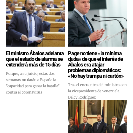
El ministro Ábalos adelanta
Page no tiene «la mínima
que el estado de alarma se
duda» de que el interés de
extenderá más de 15 días
Ábalos era atajar
problemas diplomáticos:
Porque, a su juicio, estas dos
«No hay trampa ni cartón»
semanas no darán a España la
Tras el encuentro del ministro con
"capacidad para ganar la batalla"
la vicepresidenta de Venezuela,
contra el coronavirus
Delcy Rodríguez