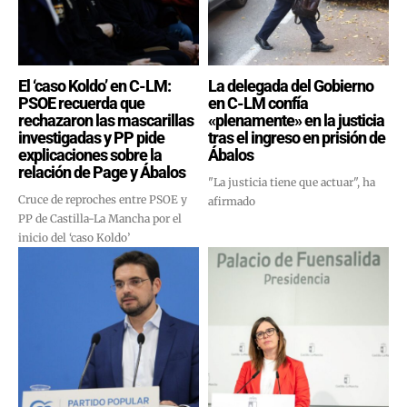
El ‘caso Koldo’ en C-LM:
La delegada del Gobierno
PSOE recuerda que
en C-LM confía
rechazaron las mascarillas
«plenamente» en la justicia
investigadas y PP pide
tras el ingreso en prisión de
explicaciones sobre la
Ábalos
relación de Page y Ábalos
"La justicia tiene que actuar", ha
Cruce de reproches entre PSOE y
afirmado
PP de Castilla-La Mancha por el
inicio del ‘caso Koldo’