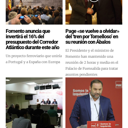
Fomento anuncia que
Page «se vuelve a olvidar»
invertirá el 16% del
del ‘tren por Tomelloso’ en
presupuesto del Corredor
su reunión con Ábalos
Atlántico durante este año
El Presidente y el ministro de
Un proyecto ferroviario que uniría
Fomento han mantenido una
a Portugal y a España con Europa
reunión de 2 horas y media en el
Palacio de Fuensalida para tratar
asuntos pendientes