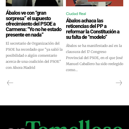
Ábalos ve con “gran
Ciudad Real
sorpresa” el supuesto
Ábalos achaca las
ofrecimiento del PSOE a
reticencias del PP a
Carmena: “Yo no he estado
reformar la Constitución a
presente en nada”
su falta de “modelo”
El secretario de Organización del
Ábalos se ha manifestado así en la
PSOE ha recordado que "ya salió la
clausura del 17 Congreso
posibilidad o algún comentario
Provincial del PSOE, en el que José
acerca de una coalición del PSOE"
Manuel Caballero ha sido reelegido
con Ahora Madrid
como...