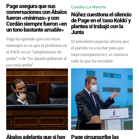
Page asegura que sus
Castilla-La Mancha
conversaciones con Ábalos
Núñez cuestiona el silencio
fueron «mínimas» y con
de Page en el ‘caso Koldo’ y
Cerdán siempre fueron «en
plantea si trabajó con la
un tono bastante amable»
Junta
Page ha opinado que con estos
El presidente popular afirma que
mensajes se ve que el problema en
el partido va a luchar para que
el PSOE no es "simplemente de
haya transparencia y se conozca
poder" o de "no dejarle gobernar al
todo lo que ha sucedido
que está arriba"
Ábalos adelanta que si hay
Page circunscribe las