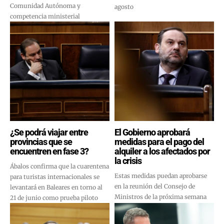
Comunidad Autónoma y
agosto
competencia ministerial
¿Se podrá viajar entre
El Gobierno aprobará
provincias que se
medidas para el pago del
encuentren en fase 3?
alquiler a los afectados por
la crisis
Ábalos confirma que la cuarentena
Estas medidas puedan aprobarse
para turistas internacionales se
en la reunión del Consejo de
levantará en Baleares en torno al
Ministros de la próxima semana
21 de junio como prueba piloto