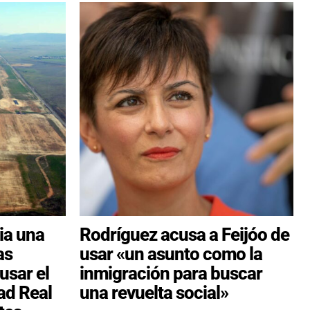
ia una
Rodríguez acusa a Feijóo de
as
usar «un asunto como la
usar el
inmigración para buscar
ad Real
una revuelta social»