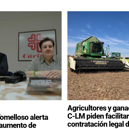
Agricultores y gan
C-LM piden facilitar
Tomelloso alerta
contratación legal 
 aumento de