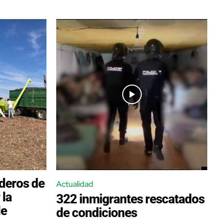
aderos de
Actualidad
 la
322 inmigrantes rescatados
de
de condiciones