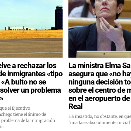
lve a rechazar los
La ministra Elma Sa
de inmigrantes «tipo
asegura que «no ha
 «A bulto no se
ninguna decisión 
solver un problema
sobre el centro de 
o»
en el aeropuerto de
Real
que el Ejecutivo
chego tiene el ánimo de
Ha insistido, no obstante, en que
l problema de la inmigración
"una fase absolutamente inicial
ís