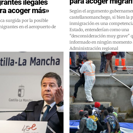
para acoger migran
grantes ilegales
ra acoger más»
Según el argumento gubername
castellanomanchego, si bien la p
ca surgida por la posible
inmigración es una competencia
igrantes en el aeropuerto de
Estado, entenderían como una
"desconsideración muy grave" q
informado en ningún momento a
Administración regional