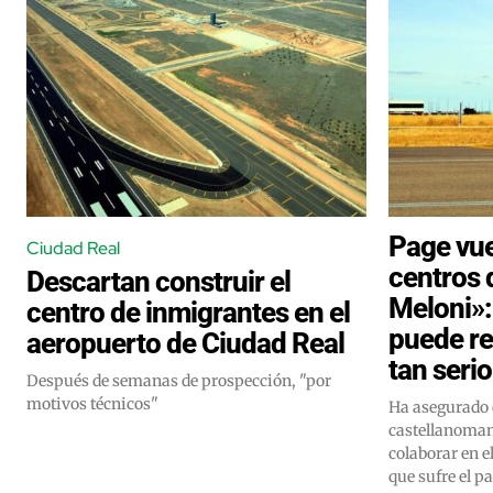
Page vue
Ciudad Real
centros 
Descartan construir el
Meloni»:
centro de inmigrantes en el
puede re
aeropuerto de Ciudad Real
tan seri
Después de semanas de prospección, "por
motivos técnicos"
Ha asegurado 
castellanoman
colaborar en e
que sufre el pa