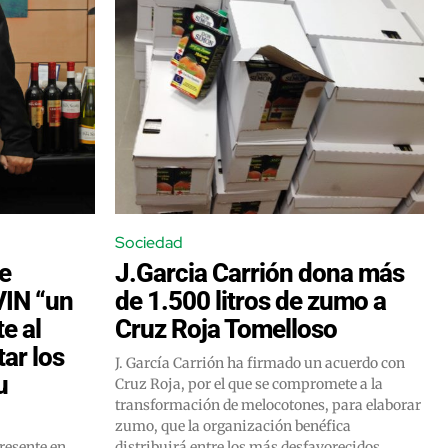
Sociedad
te
J.Garcia Carrión dona más
VIN “un
de 1.500 litros de zumo a
e al
Cruz Roja Tomelloso
ar los
J. García Carrión ha firmado un acuerdo con
u
Cruz Roja, por el que se compromete a la
transformación de melocotones, para elaborar
zumo, que la organización benéfica
resente en
distribuirá entre los más desfavorecidos