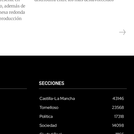
io, además de
mesa redonda
 producción
SECCIONES
Castilla-La Mancha
43146
Tomelloso
23568
Política
17318
Sociedad
14098