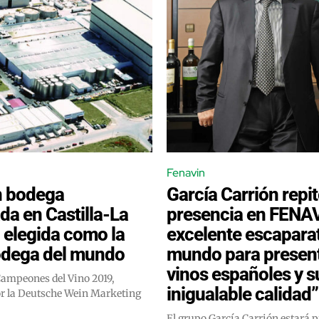
Fenavin
n bodega
García Carrión repi
da en Castilla-La
presencia en FENA
elegida como la
excelente escaparat
odega del mundo
mundo para present
vinos españoles y s
Campeones del Vino 2019,
inigualable calidad”
r la Deutsche Wein Marketing
El grupo García Carrión estará p