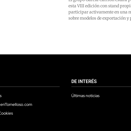
esta VIII edición con stand prop
participar activamente en una 
sobre modelos de exportación y
DE INTERÉS
s
Últimas noticias
 enTomelloso.com
Cookies