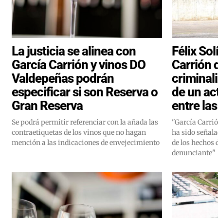
La justicia se alinea con
Félix Sol
García Carrión y vinos DO
Carrión 
Valdepeñas podrán
criminal
especificar si son Reserva o
de un ac
Gran Reserva
entre la
Se podrá permitir referenciar con la añada las
"García Carri
contraetiquetas de los vinos que no hagan
ha sido señal
mención a las indicaciones de envejecimiento
de los hechos 
denunciante"