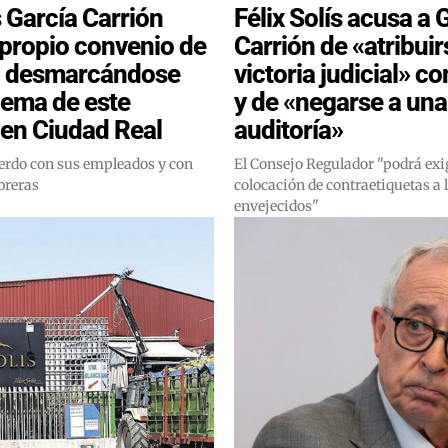
García Carrión
Félix Solís acusa a 
 propio convenio de
Carrión de «atribui
 desmarcándose
victoria judicial» co
lema de este
y de «negarse a una
en Ciudad Real
auditoría»
rdo con sus empleados y con
El Consejo Regulador "podrá exig
breras
colocación de contraetiquetas a 
envejecidos"