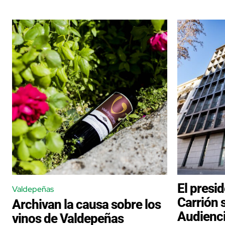
El presi
Valdepeñas
Carrión 
Archivan la causa sobre los
Audienci
vinos de Valdepeñas