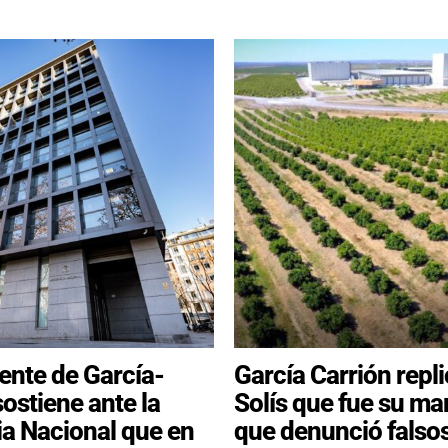
dente de García-
García Carrión repli
sostiene ante la
Solís que fue su ma
a Nacional que en
que denunció falso