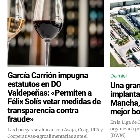
García Carrión impugna
Daimiel
estatutos en DO
Una gra
Valdepeñas: «Permiten a
implanta
Félix Solís vetar medidas de
Mancha, 
transparencia contra
mejor b
fraude»
En la Liga de 
organizada po
Las bodegas se alinean con Asaja, Coag, UPA y
(DWM).
Cooperativas-agroalimentarias ante el