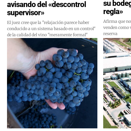
su bodeg
avisando del «descontrol
regla»
supervisor»
Afirma que no
El juez cree que la "relajación parece haber
venden como v
conducido a un sistema basado en un control"
reserva
de la calidad del vino "meramente formal"