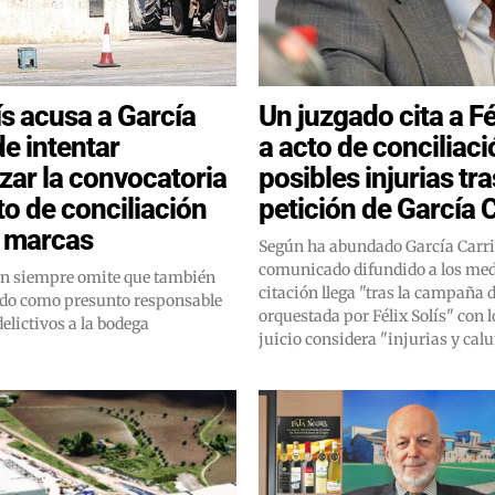
ís acusa a García
Un juzgado cita a Fé
de intentar
a acto de conciliaci
izar la convocatoria
posibles injurias tra
to de conciliación
petición de García 
s marcas
Según ha abundado García Carri
comunicado difundido a los med
ón siempre omite que también
citación llega "tras la campaña
ado como presunto responsable
orquestada por Félix Solís" con l
delictivos a la bodega
juicio considera "injurias y ca