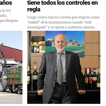
 años
tiene todos los controles en
regla
a la DO
olís,
Carga contra García Carrión por erigirse como
que bloquea
"adalid" de la transparencia cuando "está
investigado" y se opone a auditoría externa