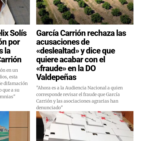
lix Solís
García Carrión rechaza las
ón por
acusaciones de
s la
«deslealtad» y dice que
Carrión
quiere acabar con el
«fraude» en la DO
ón en un
Valdepeñas
ios, esta
 de difamación
"Ahora es a la Audiencia Nacional a quien
o que a su
corresponde revisar el fraude que García
lumnias"
Carrión y las asociaciones agrarias han
denunciado"