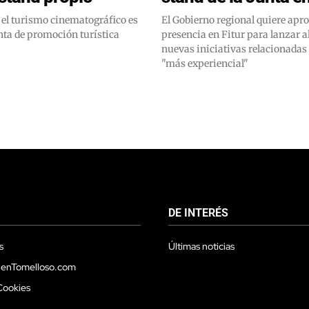
 el turismo cinematográfico es
El Gobierno regional quiere apr
ta de promoción turística
presencia en Fitur para lanzar a
nuevas iniciativas relacionadas
"más experiencial"
DE INTERÉS
s
Últimas noticias
 enTomelloso.com
Cookies