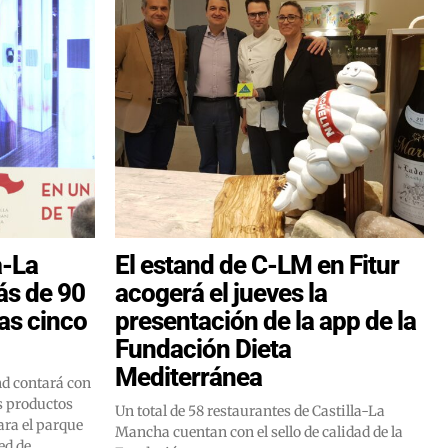
a-La
El estand de C-LM en Fitur
s de 90
acogerá el jueves la
as cinco
presentación de la app de la
Fundación Dieta
Mediterránea
nd contará con
s productos
Un total de 58 restaurantes de Castilla-La
ara el parque
Mancha cuentan con el sello de calidad de la
ed de