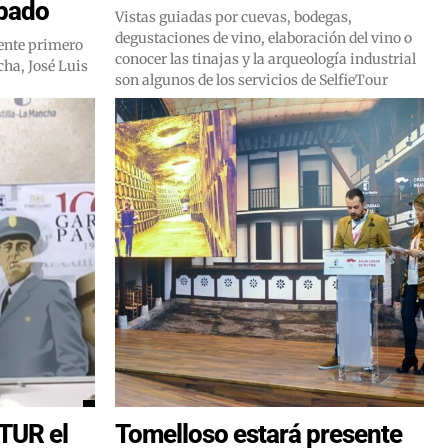
ábado
Vistas guiadas por cuevas, bodegas,
degustaciones de vino, elaboración del vino o
dente primero
conocer las tinajas y la arqueología industrial
cha, José Luis
son algunos de los servicios de SelfieTour
ITUR el
Tomelloso estará presente