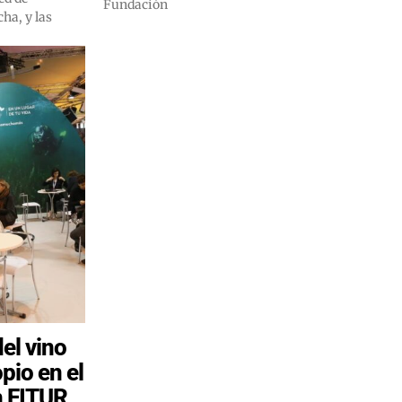
Fundación
ha, y las
el vino
pio en el
n FITUR