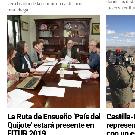
donde las dis
vertebrador de la economía castellano-
lucen su cultu
manchega
La Ruta de Ensueño ‘País del
Castilla
Quijote’ estará presente en
represent
FITUR 2019
con un e