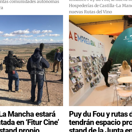
tintas comunidades autónomas
Hospederías de Castilla-La Manc
ra
nuevas Rutas del Vino
-La Mancha estará
Puy du Fou y rutas d
ada en ‘Fitur Cine’
tendrán espacio pro
stand propio
stand de la Junta e