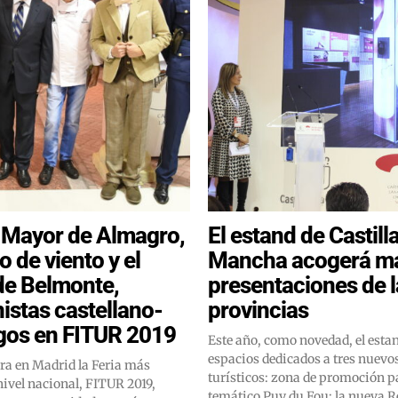
 Mayor de Almagro,
El estand de Castill
 de viento y el
Mancha acogerá má
 de Belmonte,
presentaciones de l
istas castellano-
provincias
os en FITUR 2019
Este año, como novedad, el esta
espacios dedicados a tres nuevo
ra en Madrid la Feria más
turísticos: zona de promoción p
ivel nacional, FITUR 2019,
temático Puy du Fou; la nueva R