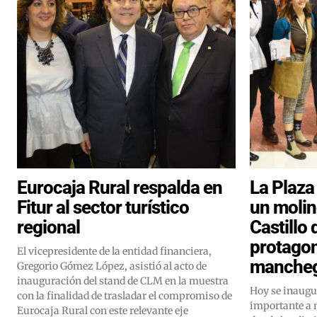
Eurocaja Rural respalda en
La Plaza
Fitur al sector turístico
un molino
regional
Castillo
protagon
El vicepresidente de la entidad financiera,
mancheg
Gregorio Gómez López, asistió al acto de
inauguración del stand de CLM en la muestra
Hoy se inaugu
con la finalidad de trasladar el compromiso de
importante a n
Eurocaja Rural con este relevante eje