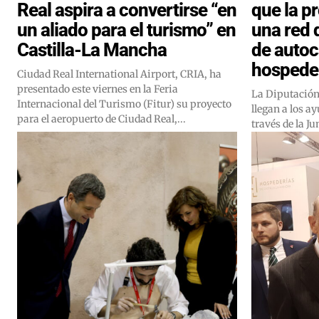
Real aspira a convertirse “en
que la p
un aliado para el turismo” en
una red 
Castilla-La Mancha
de autoc
hospede
Ciudad Real International Airport, CRIA, ha
presentado este viernes en la Feria
La Diputación
Internacional del Turismo (Fitur) su proyecto
llegan a los a
para el aeropuerto de Ciudad Real,...
través de la Ju