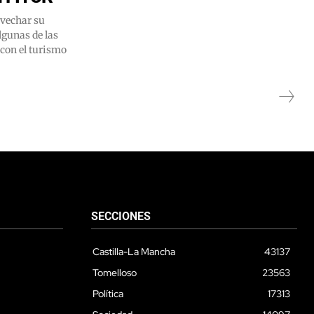
ovechar su
lgunas de las
 con el turismo
SECCIONES
Castilla-La Mancha
43137
Tomelloso
23563
Política
17313