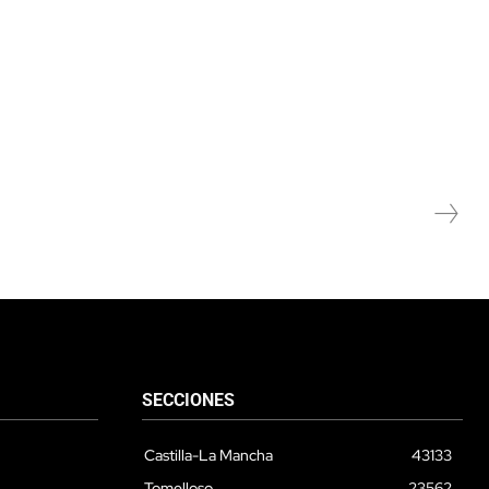
SECCIONES
Castilla-La Mancha
43133
Tomelloso
23562