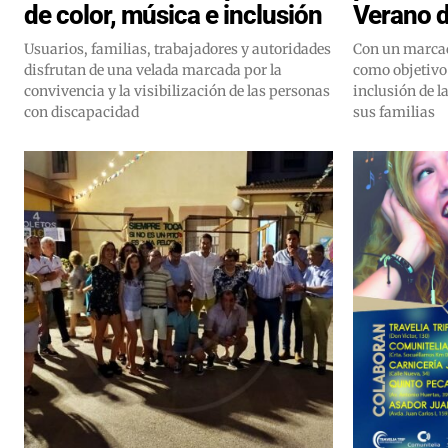
de color, música e inclusión
Verano 
Usuarios, familias, trabajadores y autoridades
Con un marcad
disfrutan de una velada marcada por la
como objetivo
convivencia y la visibilización de las personas
inclusión de l
con discapacidad
sus familias