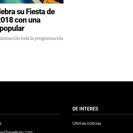
ebra su Fiesta de
2018 con una
popular
ntinuación toda la programación
DE INTERÉS
s
Últimas noticias
 enTomelloso.com