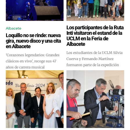
Los participantes de la Ruta
Albacete
Inti visitaron el estand de la
Loquillo no se rinde: nueva
UCLM en la Feria de
gira, nuevo disco y una cita
Albacete
en Albacete
Los estudiantes de la UCLM Silvia
'Corazones legendarios: Grandes
Cuerva y Fernando Martínez
clásicos en vivo', recoge sus 47
formaron parte de la expedición
años de carrera musical