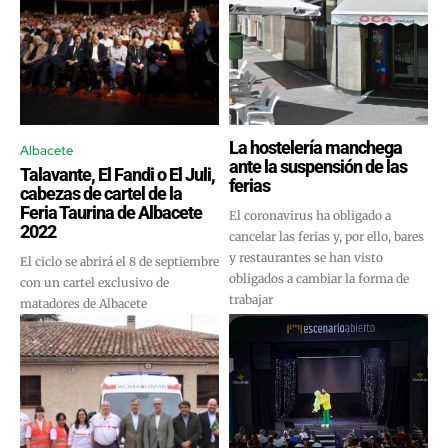
La hostelería manchega
Albacete
ante la suspensión de las
Talavante, El Fandi o El Juli,
ferias
cabezas de cartel de la
Feria Taurina de Albacete
El coronavirus ha obligado a
2022
cancelar las ferias y, por ello, bares
y restaurantes se han visto
El ciclo se abrirá el 8 de septiembre
obligados a cambiar la forma de
con un cartel exclusivo de
trabajar
matadores de Albacete