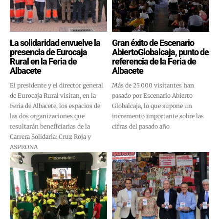
La solidaridad envuelve la
Gran éxito de Escenario
presencia de Eurocaja
AbiertoGlobalcaja, punto de
Rural en la Feria de
referencia de la Feria de
Albacete
Albacete
El presidente y el director general
Más de 25.000 visitantes han
de Eurocaja Rural visitan, en la
pasado por Escenario Abierto
Feria de Albacete, los espacios de
Globalcaja, lo que supone un
las dos organizaciones que
incremento importante sobre las
resultarán beneficiarias de la
cifras del pasado año
Carrera Solidaria: Cruz Roja y
ASPRONA