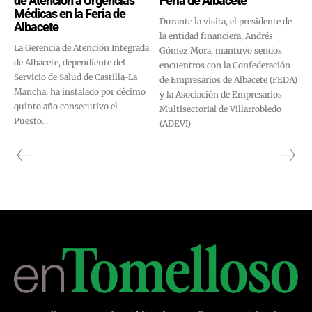
de Atención a Urgencias
Feria de Albacete
Médicas en la Feria de
Durante la visita, el presidente de
Albacete
la entidad financiera, Andrés
La Gerencia de Atención Integrada
Gómez Mora, mantuvo sendos
de Albacete, dependiente del
encuentros con la Confederación
Servicio de Salud de Castilla-La
de Empresarios de Albacete (FEDA)
Mancha, ha instalado por décimo
y la Asociación de Empresarios
quinto año consecutivo el
Multisectorial de Villarrobledo
Puesto...
(ADEVI)