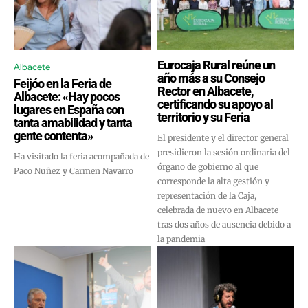
Eurocaja Rural reúne un
Albacete
año más a su Consejo
Feijóo en la Feria de
Rector en Albacete,
Albacete: «Hay pocos
certificando su apoyo al
lugares en España con
territorio y su Feria
tanta amabilidad y tanta
gente contenta»
El presidente y el director general
presidieron la sesión ordinaria del
Ha visitado la feria acompañada de
órgano de gobierno al que
Paco Nuñez y Carmen Navarro
corresponde la alta gestión y
representación de la Caja,
celebrada de nuevo en Albacete
tras dos años de ausencia debido a
la pandemia