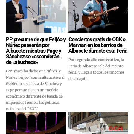
PP presume de que Feijóo y
Conciertos gratis de OBK o
Núñez pasearán por
Marwan en los barrios de
Albacete mientras Page y
Albacete durante esta Feria
Sánchez se «esconderán»
Por segundo año consecutivo, la
de «abucheos»
Feria de Albacete sale del recinto
Cañizares ha dicho que Núñez y
ferial y llega a todos los rincones
Núñez Feijóo "son la alternativa al
de la capital
Gobierno socialista de Sánchez y
Page porque tienen un modelo
económico diferente de bajada de
impuestos frente a las políticas
nefastas del PSOE"