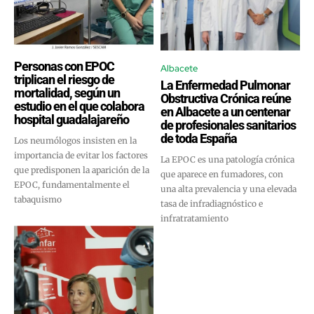
Personas con EPOC
Albacete
triplican el riesgo de
La Enfermedad Pulmonar
mortalidad, según un
Obstructiva Crónica reúne
estudio en el que colabora
en Albacete a un centenar
hospital guadalajareño
de profesionales sanitarios
de toda España
Los neumólogos insisten en la
importancia de evitar los factores
La EPOC es una patología crónica
que predisponen la aparición de la
que aparece en fumadores, con
EPOC, fundamentalmente el
una alta prevalencia y una elevada
tabaquismo
tasa de infradiagnóstico e
infratratamiento