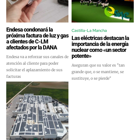
Endesa condonará la
Castilla-La Mancha
próxima factura de luz y gas
Las eléctricas destacan la
a clientes de C-LM
importancia de la energía
afectados por la DANA
nuclear como «un sector
potente»
Endesa va a reforzar sus canales de
atención al cliente para poder
Aseguran que su valor es "tan
solicitar el aplazamiento de sus
grande que, o se mantiene, se
facturas
sustituye, o se pierde"