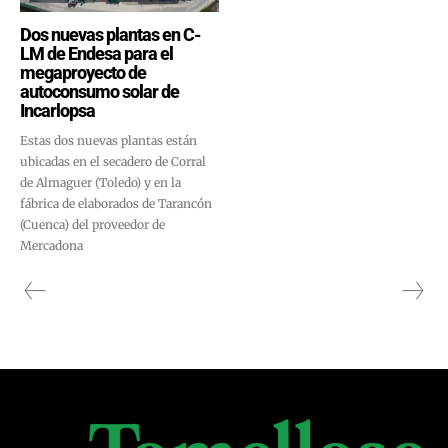
Dos nuevas plantas en C-
LM de Endesa para el
megaproyecto de
autoconsumo solar de
Incarlopsa
Estas dos nuevas plantas están
ubicadas en el secadero de Corral
de Almaguer (Toledo) y en la
fábrica de elaborados de Tarancón
(Cuenca) del proveedor de
Mercadona