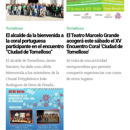
Tomelloso
Tomelloso
El alcalde da la bienvenida a
El Teatro Marcelo Grande
la coral portuguesa
acogerá este sábado el XV
participante en el encuentro
Encuentro Coral ‘Ciudad de
“Ciudad de Tomelloso”
Tomelloso’
El alcalde de Tomelloso, Javier
Se trata de una actividad
Navarro, ha dado una cálida
enriquecedora que permite
bienvenida a los miembros de la
compartir experiencias con coros
Choral Polyphónico Joâo
de otros lugares
Rodrigues de Deus de Penela...