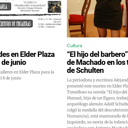
Cultura
des en Elder Plaza
“El hijo del barbero
8 de junio
de Machado en los 
de Schulten
Elder Plaza para la
l 8 de junio
La periodista y escritora Aleja
presentó este martes en Elder Pl
Tomelloso su novela “El hijo del
Manuel, hijo de un fígaro, trabaj
arqueólogo alemán Adolf Schulte
colgó la medalla del descubrimie
Numancia), está enamorado de 
Izquierdo, su novia de la infanc
casándose con Antonio Machad