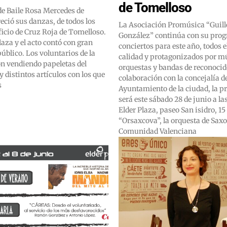
de Tomelloso
e Baile Rosa Mercedes de
eció sus danzas, de todos los
La Asociación Promúsica “Guil
eficio de Cruz Roja de Tomelloso.
González” continúa con su pro
laza y el acto contó con gran
conciertos para este año, todos el
público. Los voluntarios de la
calidad y protagonizados por m
n vendiendo papeletas del
orquestas y bandas de reconocid
y distintos artículos con los que
colaboración con la concejalía de
s
Ayuntamiento de la ciudad, la p
será este sábado 28 de junio a la
Elder Plaza, paseo San isidro, 1
“Orsaxcova”, la orquesta de Saxo
Comunidad Valenciana