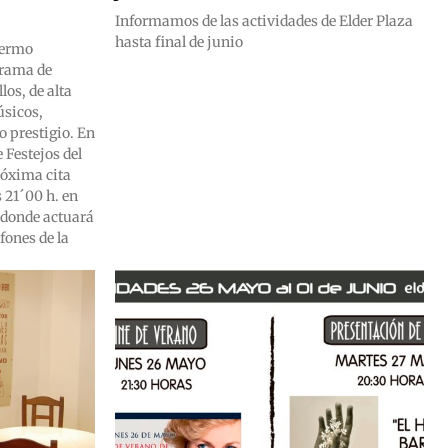
Informamos de las actividades de Elder Plaza
hasta final de junio
lermo
grama de
los, de alta
úsicos,
o prestigio. En
 Festejos del
róxima cita
s 21´00 h. en
5 donde actuará
fones de la