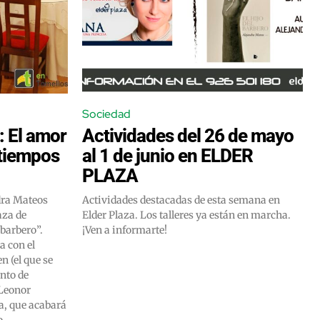
Sociedad
”: El amor
Actividades del 26 de mayo
tiempos
al 1 de junio en ELDER
PLAZA
ndra Mateos
Actividades destacadas de esta semana en
aza de
Elder Plaza. Los talleres ya están en marcha.
 barbero”.
¡Ven a informarte!
a con el
n (el que se
nto de
Leonor
ia, que acabará
o