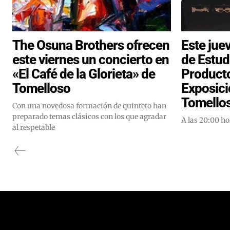
The Osuna Brothers ofrecen
Este jue
este viernes un concierto en
de Estud
«El Café de la Glorieta» de
Producto
Tomelloso
Exposici
Tomello
Con una novedosa formación de quinteto han
preparado temas clásicos con los que agradar
A las 20:00 ho
al respetable