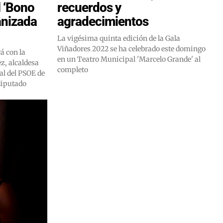
l ‘Bono
recuerdos y
anizada
agradecimientos
La vigésima quinta edición de la Gala
Viñadores 2022 se ha celebrado este domingo
á con la
en un Teatro Municipal 'Marcelo Grande' al
z, alcaldesa
completo
ral del PSOE de
diputado