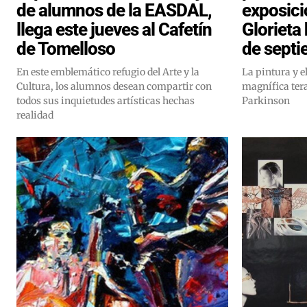
de alumnos de la EASDAL,
exposició
llega este jueves al Cafetín
Glorieta
de Tomelloso
de sept
En este emblemático refugio del Arte y la
La pintura y e
Cultura, los alumnos desean compartir con
magnífica tera
todos sus inquietudes artísticas hechas
Parkinson
realidad