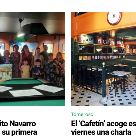
Tomelloso
ito Navarro
El ‘Cafetín’ acoge e
 su primera
viernes una charla