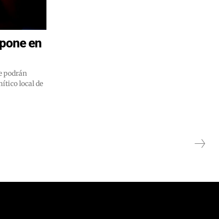
xpone en
se podrán
ítico local de