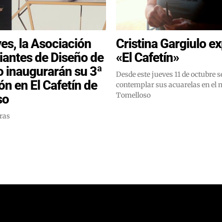
ves, la Asociación
Cristina Gargiulo e
iantes de Diseño de
«El Cafetín»
 inaugurarán su 3ª
Desde este jueves 11 de octubre 
ón en El Cafetín de
contemplar sus acuarelas en el m
Tomelloso
so
ras