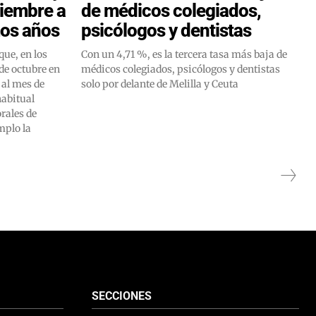
iembre a
de médicos colegiados,
mos años
psicólogos y dentistas
ue, en los
Con un 4,71 %, es la tercera tasa más baja de
de octubre en
médicos colegiados, psicólogos y dentistas
 al mes de
solo por delante de Melilla y Ceuta
habitual
orales de
mplo la
SECCIONES