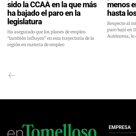
sido la CCAA en la que más
menos e
ha bajado el paro en la
hasta lo
legislatura
Respecto al m
paro bajó en 
Ha asegurado que los planes de empleo
Autónoma, lo 
"también influyen" en esta trayectoria de la
región en materia de empleo
EMPRESA