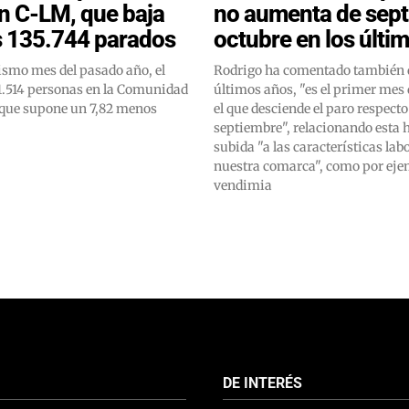
n C-LM, que baja
no aumenta de sept
s 135.744 parados
octubre en los últi
ismo mes del pasado año, el
Rodrigo ha comentado también q
11.514 personas en la Comunidad
últimos años, "es el primer mes 
que supone un 7,82 menos
el que desciende el paro respecto
septiembre", relacionando esta 
subida "a las características lab
nuestra comarca", como por eje
vendimia
DE INTERÉS