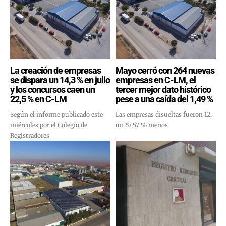
La creación de empresas
Mayo cerró con 264 nuevas
se dispara un 14,3 % en julio
empresas en C-LM, el
y los concursos caen un
tercer mejor dato histórico
22,5 % en C-LM
pese a una caída del 1,49 %
Según el informe publicado este
Las empresas disueltas fueron 12,
miércoles por el Colegio de
un 67,57 % menos
Registradores