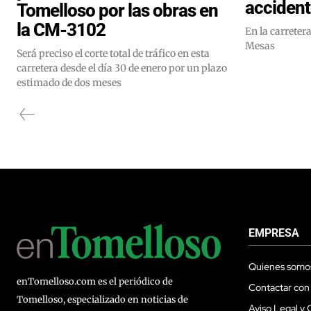
acciden
Tomelloso por las obras en
la CM-3102
En la carrete
Mesas
Será preciso el corte total de tráfico en esta
carretera desde el día 30 de enero por un plazo
estimado de dos meses
EMPRESA
Quienes somo
enTomelloso.com es el periódico de
Contactar con
Tomelloso, especializado en noticias de
Aviso Legal y 