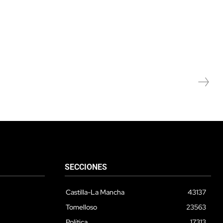
SECCIONES
Castilla-La Mancha
43137
Tomelloso
23563
Política
17313