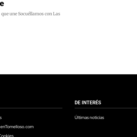
te
ra que une Socuéllamos con Las
DE INTERÉS
s
Últimas noticias
 enTomelloso.com
Cookies