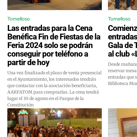
Tomelloso
Tomelloso
Las entradas para la Cena
Comienza
Benéfica Fin de Fiestas de la
entradas
Feria 2024 solo se podrán
Gala de 
conseguir por teléfono a
al club «
partir de hoy
Desde mañana 
reservar mesa 
Una vez finalizado el plazo de venta presencial
entradas que s
en el Ayuntamiento, los interesados tendrán
Biblioteca Mu
que contactar con la asociación beneficiaria,
AARFATOM para comprarlas. La cena tendrá
lugar el 30 de agosto en el Parque de la
Constitución