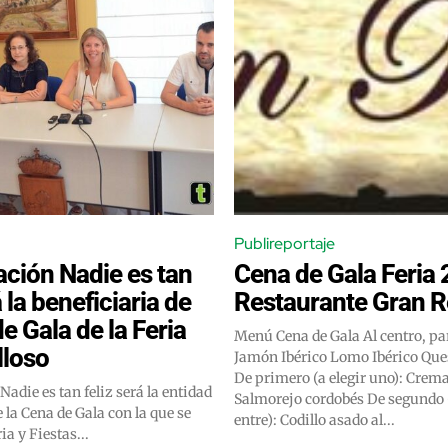
Publireportaje
ación Nadie es tan
Cena de Gala Feria
á la beneficiaria de
Restaurante Gran R
e Gala de la Feria
Menú Cena de Gala Al centro, para 4 personas:
lloso
Jamón Ibérico Lomo Ibérico Queso Manteca
De primero (a elegir uno): Crema de marisco
Nadie es tan feliz será la entidad
Salmorejo cordobés De segundo (a elegir
e la Cena de Gala con la que se
entre): Codillo asado al...
ia y Fiestas...