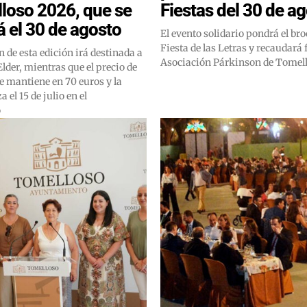
loso 2026, que se
Fiestas del 30 de a
á el 30 de agosto
El evento solidario pondrá el broc
Fiesta de las Letras y recaudará 
 de esta edición irá destinada a
Asociación Párkinson de Tomel
lder, mientras que el precio de
se mantiene en 70 euros y la
 el 15 de julio en el
o