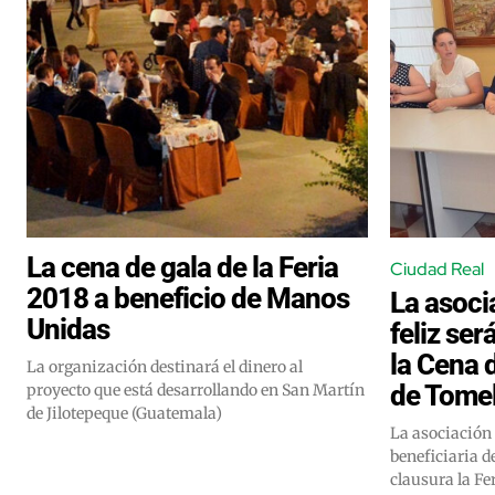
La cena de gala de la Feria
Ciudad Real
2018 a beneficio de Manos
La asoci
Unidas
feliz ser
la Cena d
La organización destinará el dinero al
de Tome
proyecto que está desarrollando en San Martín
de Jilotepeque (Guatemala)
La asociación 
beneficiaria d
clausura la Fer