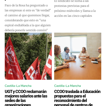
El sindicato se suma a las
Paco de la Rosa ha preguntado a
protestas previstas para el
las empresas si este es "de verdad"
próximo miércoles y llama a la
el camino al que queremos llegar,
acción en las cinco capitales
considerando que esto es "una
espiral endiablada a la que alguien
debería ponerle sentido común"
Castilla-La Mancha
Castilla-La Mancha
UGT y CCOO reclamarán
CCOO traslada a Educación
mejores salarios ante las
propuestas para el
sedes de las
reconocimiento del
organizaciones
personal de centros de