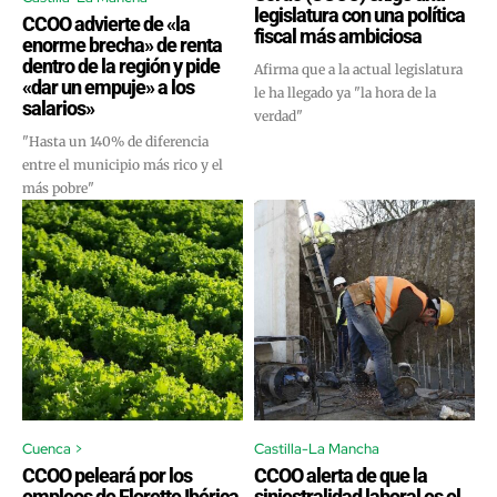
legislatura con una política
CCOO advierte de «la
fiscal más ambiciosa
enorme brecha» de renta
dentro de la región y pide
Afirma que a la actual legislatura
«dar un empuje» a los
le ha llegado ya "la hora de la
salarios»
verdad"
"Hasta un 140% de diferencia
entre el municipio más rico y el
más pobre"
Cuenca >
Castilla-La Mancha
CCOO peleará por los
CCOO alerta de que la
empleos de Florette Ibérica
siniestralidad laboral es el