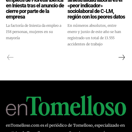
en Iniesta tras el anuncio de
«peor indicador»
cierre por parte de la
sociolaboral de C-LM,
empresa
región con los peores datos
La factoría de Iniesta da empleo a
En números absolutos, entre
158 personas, mujeres en su
enero y junio de este año se han
mayoría
registrado un total de 13.555
accidentes de trabajo
enTomelloso.com es el periódico de Tomelloso, especializado en