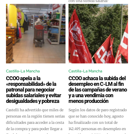
con una subida salarial"
Castilla-La Mancha
Castilla-La Mancha
CCOO apela a la
CCOO achaca la subida del
«responsabilidad» de la
desempleo en C-LM al fin
patronal para negociar
de las campañas de verano
subidas salariales y evitar
y a una vendimia con
desigualdades y pobreza
menos producción
Castelli ha advertido que miles de
Según los datos de paro registrado
personas en la región tienen serias
que se han conocido hoy, agosto
dificultades para acceder a la cesta
ha finalizado con un total de
de la compra y para poder llegar a
142.495 personas en desempleo en