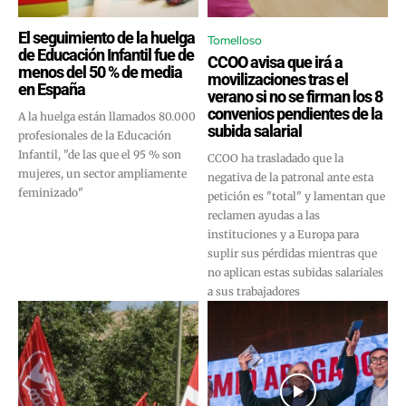
El seguimiento de la huelga
Tomelloso
de Educación Infantil fue de
CCOO avisa que irá a
menos del 50 % de media
movilizaciones tras el
en España
verano si no se firman los 8
convenios pendientes de la
A la huelga están llamados 80.000
subida salarial
profesionales de la Educación
Infantil, "de las que el 95 % son
CCOO ha trasladado que la
mujeres, un sector ampliamente
negativa de la patronal ante esta
feminizado"
petición es "total" y lamentan que
reclamen ayudas a las
instituciones y a Europa para
suplir sus pérdidas mientras que
no aplican estas subidas salariales
a sus trabajadores