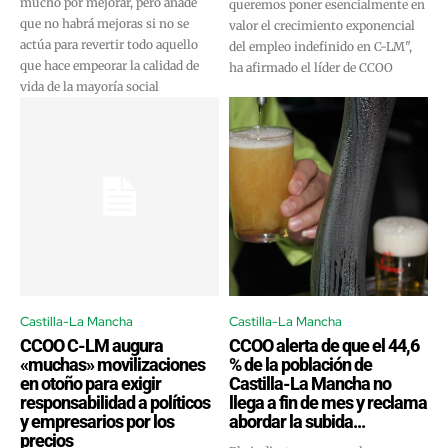
mucho por mejorar, pero añade
queremos poner esencialmente en
que no habrá mejoras si no se
valor el crecimiento exponencial
actúa para revertir todo aquello
del empleo indefinido en C-LM",
que hace empeorar la calidad de
ha afirmado el líder de CCOO
vida de la mayoría social
Castilla-La Mancha
Castilla-La Mancha
CCOO C-LM augura
CCOO alerta de que el 44,6
«muchas» movilizaciones
% de la población de
en otoño para exigir
Castilla-La Mancha no
responsabilidad a políticos
llega a fin de mes y reclama
y empresarios por los
abordar la subida...
precios