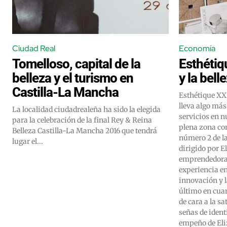
Ciudad Real
Economía
Tomelloso, capital de la
Esthétiq
belleza y el turismo en
y la bel
Castilla-La Mancha
Esthétique XXI
lleva algo más
La localidad ciudadrealeña ha sido la elegida
servicios en n
para la celebración de la final Rey & Reina
plena zona com
Belleza Castilla-La Mancha 2016 que tendrá
número 2 de la calle B
lugar el...
dirigido por 
emprendedora 
experiencia en
innovación y l
último en cuan
de cara a la sa
señas de ident
empeño de Eli