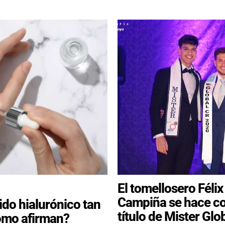
El tomellosero Féli
Campiña se hace co
ido hialurónico tan
título de Mister Glo
omo afirman?