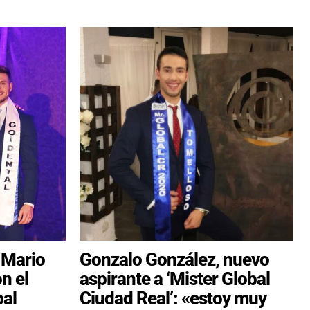
x Mario
Gonzalo González, nuevo
n el
aspirante a ‘Mister Global
bal
Ciudad Real’: «estoy muy