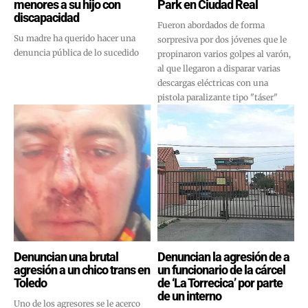
menores a su hijo con
Park en Ciudad Real
discapacidad
Fueron abordados de forma
Su madre ha querido hacer una
sorpresiva por dos jóvenes que le
denuncia pública de lo sucedido
propinaron varios golpes al varón,
al que llegaron a disparar varias
descargas eléctricas con una
pistola paralizante tipo "táser"
Denuncian una brutal
Denuncian la agresión de a
agresión a un chico trans en
un funcionario de la cárcel
Toledo
de ‘La Torrecica’ por parte
de un interno
Uno de los agresores se le acerco