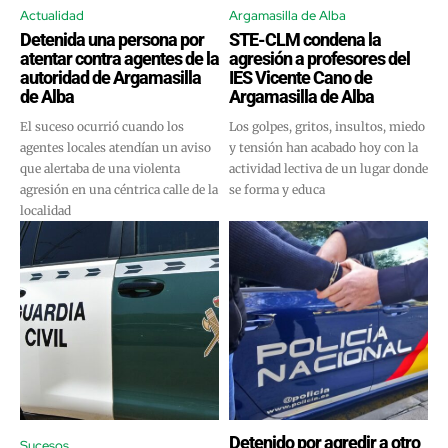
Actualidad
Argamasilla de Alba
Detenida una persona por
STE-CLM condena la
atentar contra agentes de la
agresión a profesores del
autoridad de Argamasilla
IES Vicente Cano de
de Alba
Argamasilla de Alba
El suceso ocurrió cuando los
Los golpes, gritos, insultos, miedo
agentes locales atendían un aviso
y tensión han acabado hoy con la
que alertaba de una violenta
actividad lectiva de un lugar donde
agresión en una céntrica calle de la
se forma y educa
localidad
Detenido por agredir a otro
Sucesos