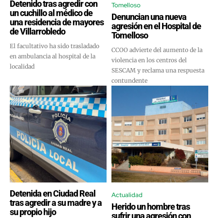
Detenido tras agredir con
Tomelloso
un cuchillo al médico de
Denuncian una nueva
una residencia de mayores
agresión en el Hospital de
de Villarrobledo
Tomelloso
El facultativo ha sido trasladado
CCOO advierte del aumento de la
en ambulancia al hospital de la
violencia en los centros del
localidad
SESCAM y reclama una respuesta
contundente
Detenida en Ciudad Real
Actualidad
tras agredir a su madre y a
Herido un hombre tras
su propio hijo
sufrir una agresión con