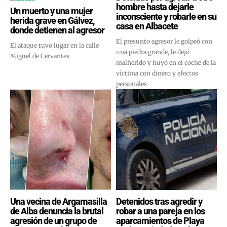
hombre hasta dejarle
Un muerto y una mujer
inconsciente y robarle en su
herida grave en Gálvez,
casa en Albacete
donde detienen al agresor
El presunto agresor le golpeó con
El ataque tuvo lugar en la calle
una piedra grande, le dejó
Miguel de Cervantes
malherido y huyó en el coche de la
víctima con dinero y efectos
personales
Una vecina de Argamasilla
Detenidos tras agredir y
de Alba denuncia la brutal
robar a una pareja en los
agresión de un grupo de
aparcamientos de Playa