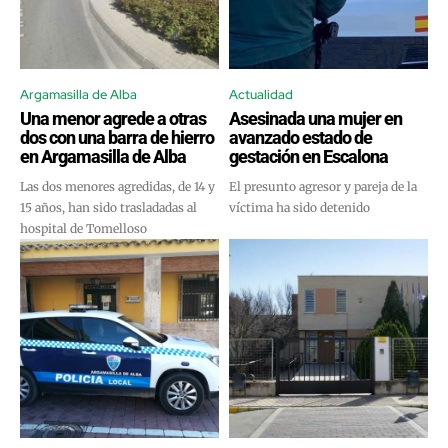
Argamasilla de Alba
Actualidad
Una menor agrede a otras
Asesinada una mujer en
dos con una barra de hierro
avanzado estado de
en Argamasilla de Alba
gestación en Escalona
Las dos menores agredidas, de 14 y
El presunto agresor y pareja de la
15 años, han sido trasladadas al
víctima ha sido detenido
hospital de Tomelloso