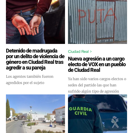
Detenido de madrugada
Ciudad Real >
por un delito de violencia de
Nueva agresión a un cargo
género en Ciudad Real tras
electo de VOX en un pueblo
agredir a su pareja
de Ciudad Real
Los agentes también fueron
Ya han sido varios cargos electos o
agredidos por el sujeto
sedes del partido las que han
sufrido algún tipo de agresión