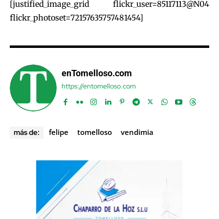
[justified_image_grid flickr_user=85117113@N04
flickr_photoset=72157635757481454]
enTomelloso.com
https://entomelloso.com
felipe
tomelloso
vendimia
más de: